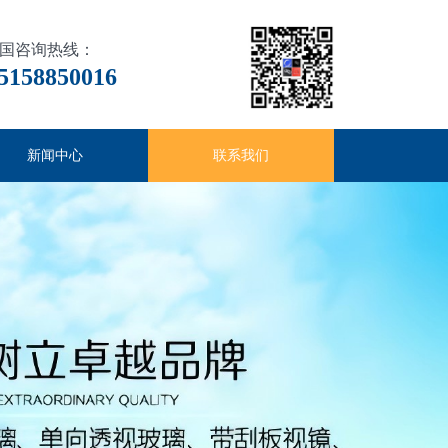
国咨询热线：
5158850016
新闻中心
联系我们