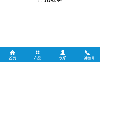
낀
넒
넙
끅
前一个：
对夹法兰视镜
首页
产品
联系
一键拨号
ꄴ
后一个：
高温玻璃
ꄲ
版权所有：
杭州冠奇特种玻璃有限公司
浙ICP备17047311号-1
浙公网安备33010602012420号
本网站由阿里云提供云计算及安全服务
本网站支持
IPv6